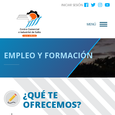
Menú
Pasar
INICIAR SESIÓN
al
de
contenido
cuenta
principal
MENÚ
de
usuario
EMPLEO Y FORMACIÓN
¿QUÉ TE
OFRECEMOS?